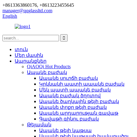
+8613363860176, +8613223455645
manager@qqglassltd.com
English
տուն
Մեր մասին
Ապրանքներ
QiAOQi Hot Products
Ապակե բաժակ
Ապակե սուրճի բաժակ
Կրկնակի պատի ապակե բաժակ
Մեկ պատի ապակե բաժակ
Ապակե բաժակ ծղոտով
Ապակե ծաղկային թեյի բաժակ
Ապակե փոքր թեյի բաժակ
Ապակե արդարության գավաթ
Գավաթի գինու բաժակ
Թեյաման
Ապակե թեյի կաթսա
Ապակե թեյի կաթսայի հավաքածու