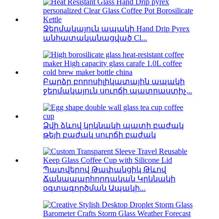
Ջերմակայուն ապակի Hand Drip Pyrex
անհատականացված Cl...
Բարձր բորոսիլիկատային ապակի
ջերմակայուն սուրճի պատրաստիչ...
Ձվի ձևով կրկնակի պատի բաժակ
թեյի բաժակ սուրճի բաժակ
Պատվերով Թափանցիկ Թևով
Ճանապարհորդական Կրկնակի
օգտագործման Ապակի...