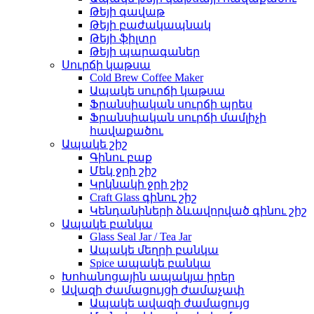
Թեյի գավաթ
Թեյի բաժակապնակ
Թեյի ֆիլտր
Թեյի պարագաներ
Սուրճի կաթսա
Cold Brew Coffee Maker
Ապակե սուրճի կաթսա
Ֆրանսիական սուրճի պրես
Ֆրանսիական սուրճի մամլիչի
հավաքածու
Ապակե շիշ
Գինու բաք
Մեկ ջրի շիշ
Կրկնակի ջրի շիշ
Craft Glass գինու շիշ
Կենդանիների ձևավորված գինու շիշ
Ապակե բանկա
Glass Seal Jar / Tea Jar
Ապակե մեղրի բանկա
Spice ապակե բանկա
Խոհանոցային ապակյա իրեր
Ավազի ժամացույցի ժամաչափ
Ապակե ավազի ժամացույց