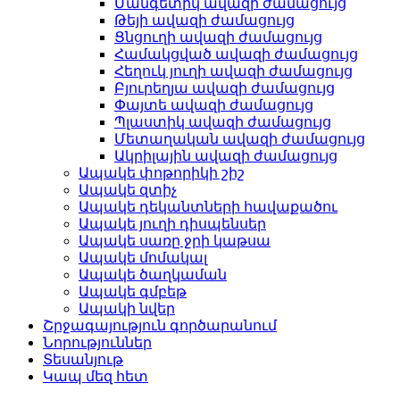
Մանգետիկ ավազի ժամացույց
Թեյի ավազի ժամացույց
Ցնցուղի ավազի ժամացույց
Համակցված ավազի ժամացույց
Հեղուկ յուղի ավազի ժամացույց
Բյուրեղյա ավազի ժամացույց
Փայտե ավազի ժամացույց
Պլաստիկ ավազի ժամացույց
Մետաղական ավազի ժամացույց
Ակրիլային ավազի ժամացույց
Ապակե փոթորիկի շիշ
Ապակե զտիչ
Ապակե դեկանտների հավաքածու
Ապակե յուղի դիսպենսեր
Ապակե սառը ջրի կաթսա
Ապակե մոմակալ
Ապակե ծաղկաման
Ապակե գմբեթ
Ապակի նվեր
Շրջագայություն գործարանում
Նորություններ
Տեսանյութ
Կապ մեզ հետ