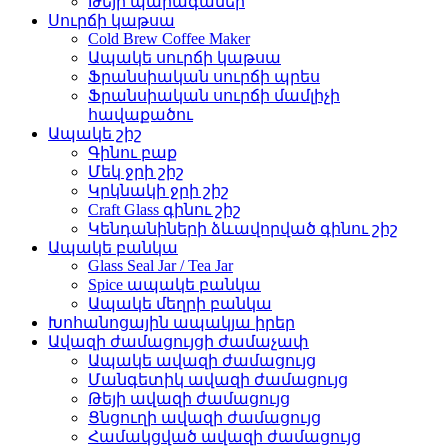
Թեյի պարագաներ
Սուրճի կաթսա
Cold Brew Coffee Maker
Ապակե սուրճի կաթսա
Ֆրանսիական սուրճի պրես
Ֆրանսիական սուրճի մամլիչի
հավաքածու
Ապակե շիշ
Գինու բաք
Մեկ ջրի շիշ
Կրկնակի ջրի շիշ
Craft Glass գինու շիշ
Կենդանիների ձևավորված գինու շիշ
Ապակե բանկա
Glass Seal Jar / Tea Jar
Spice ապակե բանկա
Ապակե մեղրի բանկա
Խոհանոցային ապակյա իրեր
Ավազի ժամացույցի ժամաչափ
Ապակե ավազի ժամացույց
Մանգետիկ ավազի ժամացույց
Թեյի ավազի ժամացույց
Ցնցուղի ավազի ժամացույց
Համակցված ավազի ժամացույց