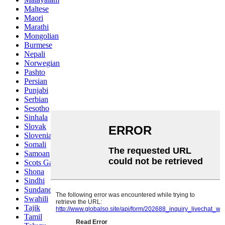
Maltese
Maori
Marathi
Mongolian
Burmese
Nepali
Norwegian
Pashto
Persian
Punjabi
Serbian
Sesotho
Sinhala
Slovak
Slovenian
Somali
Samoan
Scots Gaelic
Shona
Sindhi
Sundanese
Swahili
Tajik
Tamil