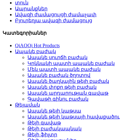
տուն
Ապրանքներ
Ավազի ժամացույցի ժամաչափ
Բյուրեղյա ավազի ժամացույց
Կատեգորիաներ
QiAOQi Hot Products
Ապակե բաժակ
Ապակե սուրճի բաժակ
Կրկնակի պատի ապակե բաժակ
Մեկ պատի ապակե բաժակ
Ապակե բաժակ ծղոտով
Ապակե ծաղկային թեյի բաժակ
Ապակե փոքր թեյի բաժակ
Ապակե արդարության գավաթ
Գավաթի գինու բաժակ
Թեյաման
Ապակե թեյի կաթսա
Ապակե թեյի կաթսայի հավաքածու
Թեյի գավաթ
Թեյի բաժակապնակ
Թեյի ֆիլտր