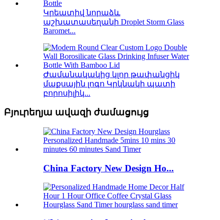
Կրեատիվ նորաձև
աշխատասեղանի Droplet Storm Glass
Baromet...
Ժամանակակից կլոր թափանցիկ
մաքսային լոգո Կրկնակի պատի
բորոսիլիկ...
Բյուրեղյա ավազի ժամացույց
China Factory New Design Ho...