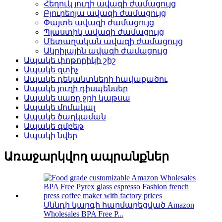
Հեղուկ յուղի ավազի ժամացույց
Բյուրեղյա ավազի ժամացույց
Փայտե ավազի ժամացույց
Պլաստիկ ավազի ժամացույց
Մետաղական ավազի ժամացույց
Ակրիլային ավազի ժամացույց
Ապակե փոթորիկի շիշ
Ապակե զտիչ
Ապակե դեկանտների հավաքածու
Ապակե յուղի դիսպենսեր
Ապակե սառը ջրի կաթսա
Ապակե մոմակալ
Ապակե ծաղկաման
Ապակե գմբեթ
Ապակի նվեր
Առաջարկվող ապրանքներ
Սննդի կարգի հարմարեցված Amazon
Wholesales BPA Free P...