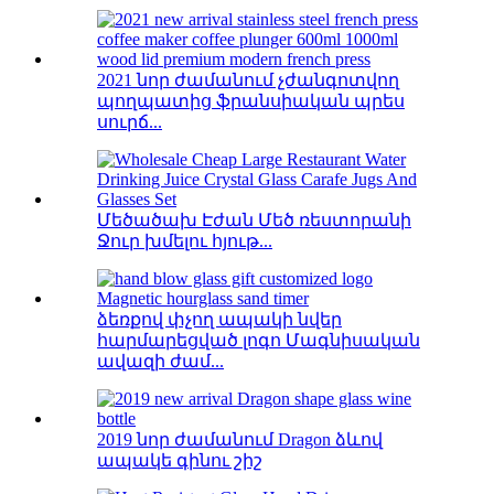
2021 նոր ժամանում չժանգոտվող
պողպատից ֆրանսիական պրես
սուրճ...
Մեծածախ Էժան Մեծ ռեստորանի
Ջուր խմելու հյութ...
ձեռքով փչող ապակի նվեր
հարմարեցված լոգո Մագնիսական
ավազի ժամ...
2019 նոր ժամանում Dragon ձևով
ապակե գինու շիշ