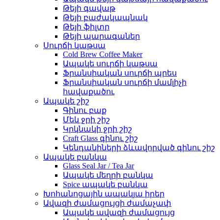
Թեյի գավաթ
Թեյի բաժակապնակ
Թեյի ֆիլտր
Թեյի պարագաներ
Սուրճի կաթսա
Cold Brew Coffee Maker
Ապակե սուրճի կաթսա
Ֆրանսիական սուրճի պրես
Ֆրանսիական սուրճի մամլիչի
հավաքածու
Ապակե շիշ
Գինու բաք
Մեկ ջրի շիշ
Կրկնակի ջրի շիշ
Craft Glass գինու շիշ
Կենդանիների ձևավորված գինու շիշ
Ապակե բանկա
Glass Seal Jar / Tea Jar
Ապակե մեղրի բանկա
Spice ապակե բանկա
Խոհանոցային ապակյա իրեր
Ավազի ժամացույցի ժամաչափ
Ապակե ավազի ժամացույց