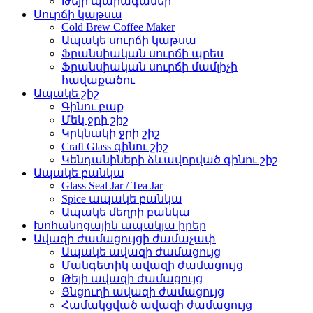
Թեյի պարագաներ
Սուրճի կաթսա
Cold Brew Coffee Maker
Ապակե սուրճի կաթսա
Ֆրանսիական սուրճի պրես
Ֆրանսիական սուրճի մամլիչի
հավաքածու
Ապակե շիշ
Գինու բաք
Մեկ ջրի շիշ
Կրկնակի ջրի շիշ
Craft Glass գինու շիշ
Կենդանիների ձևավորված գինու շիշ
Ապակե բանկա
Glass Seal Jar / Tea Jar
Spice ապակե բանկա
Ապակե մեղրի բանկա
Խոհանոցային ապակյա իրեր
Ավազի ժամացույցի ժամաչափ
Ապակե ավազի ժամացույց
Մանգետիկ ավազի ժամացույց
Թեյի ավազի ժամացույց
Ցնցուղի ավազի ժամացույց
Համակցված ավազի ժամացույց