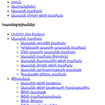
տուն
Ապրանքներ
Ապակե բաժակ
Ապակե փոքր թեյի բաժակ
Կատեգորիաներ
QiAOQi Hot Products
Ապակե բաժակ
Ապակե սուրճի բաժակ
Կրկնակի պատի ապակե բաժակ
Մեկ պատի ապակե բաժակ
Ապակե բաժակ ծղոտով
Ապակե ծաղկային թեյի բաժակ
Ապակե փոքր թեյի բաժակ
Ապակե արդարության գավաթ
Գավաթի գինու բաժակ
Թեյաման
Ապակե թեյի կաթսա
Ապակե թեյի կաթսայի հավաքածու
Թեյի գավաթ
Թեյի բաժակապնակ
Թեյի ֆիլտր