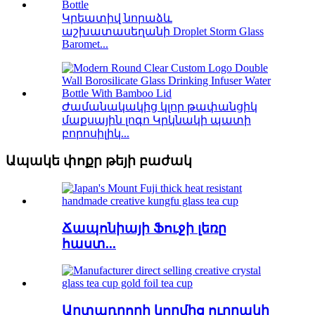
Կրեատիվ նորաձև
աշխատասեղանի Droplet Storm Glass
Baromet...
Ժամանակակից կլոր թափանցիկ
մաքսային լոգո Կրկնակի պատի
բորոսիլիկ...
Ապակե փոքր թեյի բաժակ
Ճապոնիայի Ֆուջի լեռը
հաստ...
Արտադրողի կողմից ուղղակի