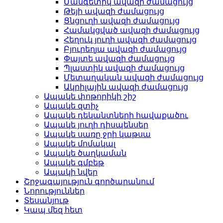
Մանգետիկ ավազի ժամացույց
Թեյի ավազի ժամացույց
Ցնցուղի ավազի ժամացույց
Համակցված ավազի ժամացույց
Հեղուկ յուղի ավազի ժամացույց
Բյուրեղյա ավազի ժամացույց
Փայտե ավազի ժամացույց
Պլաստիկ ավազի ժամացույց
Մետաղական ավազի ժամացույց
Ակրիլային ավազի ժամացույց
Ապակե փոթորիկի շիշ
Ապակե զտիչ
Ապակե դեկանտների հավաքածու
Ապակե յուղի դիսպենսեր
Ապակե սառը ջրի կաթսա
Ապակե մոմակալ
Ապակե ծաղկաման
Ապակե գմբեթ
Ապակի նվեր
Շրջագայություն գործարանում
Նորություններ
Տեսանյութ
Կապ մեզ հետ