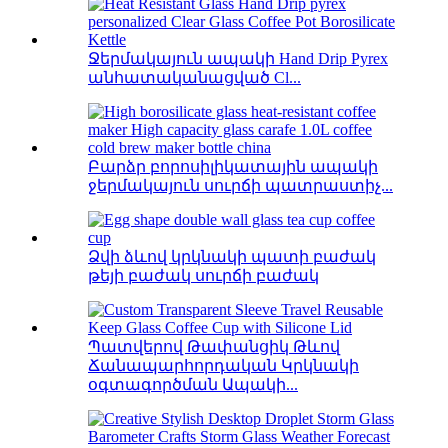
Ջերմակայուն ապակի Hand Drip Pyrex
անհատականացված Cl...
Բարձր բորոսիլիկատային ապակի
ջերմակայուն սուրճի պատրաստիչ...
Ձվի ձևով կրկնակի պատի բաժակ
թեյի բաժակ սուրճի բաժակ
Պատվերով Թափանցիկ Թևով
Ճանապարհորդական Կրկնակի
օգտագործման Ապակի...