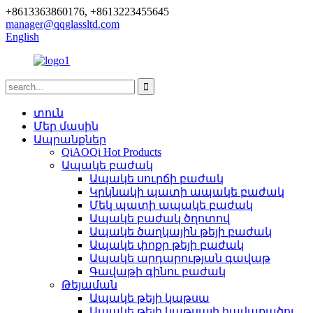
+8613363860176, +8613223455645
manager@qqglassltd.com
English
տուն
Մեր մասին
Ապրանքներ
QiAOQi Hot Products
Ապակե բաժակ
Ապակե սուրճի բաժակ
Կրկնակի պատի ապակե բաժակ
Մեկ պատի ապակե բաժակ
Ապակե բաժակ ծղոտով
Ապակե ծաղկային թեյի բաժակ
Ապակե փոքր թեյի բաժակ
Ապակե արդարության գավաթ
Գավաթի գինու բաժակ
Թեյաման
Ապակե թեյի կաթսա
Ապակե թեյի կաթսայի հավաքածու