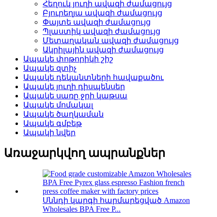
Հեղուկ յուղի ավազի ժամացույց
Բյուրեղյա ավազի ժամացույց
Փայտե ավազի ժամացույց
Պլաստիկ ավազի ժամացույց
Մետաղական ավազի ժամացույց
Ակրիլային ավազի ժամացույց
Ապակե փոթորիկի շիշ
Ապակե զտիչ
Ապակե դեկանտների հավաքածու
Ապակե յուղի դիսպենսեր
Ապակե սառը ջրի կաթսա
Ապակե մոմակալ
Ապակե ծաղկաման
Ապակե գմբեթ
Ապակի նվեր
Առաջարկվող ապրանքներ
Սննդի կարգի հարմարեցված Amazon
Wholesales BPA Free P...