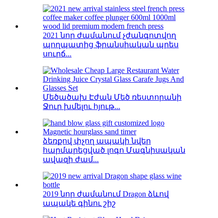
2021 նոր ժամանում չժանգոտվող
պողպատից ֆրանսիական պրես
սուրճ...
Մեծածախ Էժան Մեծ ռեստորանի
Ջուր խմելու հյութ...
ձեռքով փչող ապակի նվեր
հարմարեցված լոգո Մագնիսական
ավազի ժամ...
2019 նոր ժամանում Dragon ձևով
ապակե գինու շիշ