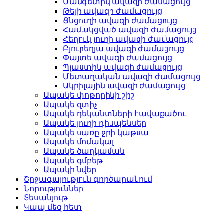
Մանգետիկ ավազի ժամացույց
Թեյի ավազի ժամացույց
Ցնցուղի ավազի ժամացույց
Համակցված ավազի ժամացույց
Հեղուկ յուղի ավազի ժամացույց
Բյուրեղյա ավազի ժամացույց
Փայտե ավազի ժամացույց
Պլաստիկ ավազի ժամացույց
Մետաղական ավազի ժամացույց
Ակրիլային ավազի ժամացույց
Ապակե փոթորիկի շիշ
Ապակե զտիչ
Ապակե դեկանտների հավաքածու
Ապակե յուղի դիսպենսեր
Ապակե սառը ջրի կաթսա
Ապակե մոմակալ
Ապակե ծաղկաման
Ապակե գմբեթ
Ապակի նվեր
Շրջագայություն գործարանում
Նորություններ
Տեսանյութ
Կապ մեզ հետ