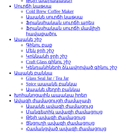
Թեյի պարագաներ
Սուրճի կաթսա
Cold Brew Coffee Maker
Ապակե սուրճի կաթսա
Ֆրանսիական սուրճի պրես
Ֆրանսիական սուրճի մամլիչի
հավաքածու
Ապակե շիշ
Գինու բաք
Մեկ ջրի շիշ
Կրկնակի ջրի շիշ
Craft Glass գինու շիշ
Կենդանիների ձևավորված գինու շիշ
Ապակե բանկա
Glass Seal Jar / Tea Jar
Spice ապակե բանկա
Ապակե մեղրի բանկա
Խոհանոցային ապակյա իրեր
Ավազի ժամացույցի ժամաչափ
Ապակե ավազի ժամացույց
Մանգետիկ ավազի ժամացույց
Թեյի ավազի ժամացույց
Ցնցուղի ավազի ժամացույց
Համակցված ավազի ժամացույց