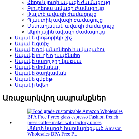
Հեղուկ յուղի ավազի ժամացույց
Բյուրեղյա ավազի ժամացույց
Փայտե ավազի ժամացույց
Պլաստիկ ավազի ժամացույց
Մետաղական ավազի ժամացույց
Ակրիլային ավազի ժամացույց
Ապակե փոթորիկի շիշ
Ապակե զտիչ
Ապակե դեկանտների հավաքածու
Ապակե յուղի դիսպենսեր
Ապակե սառը ջրի կաթսա
Ապակե մոմակալ
Ապակե ծաղկաման
Ապակե գմբեթ
Ապակի նվեր
Առաջարկվող ապրանքներ
Սննդի կարգի հարմարեցված Amazon
Wholesales BPA Free P...