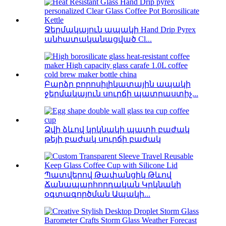
Ջերմակայուն ապակի Hand Drip Pyrex
անհատականացված Cl...
Բարձր բորոսիլիկատային ապակի
ջերմակայուն սուրճի պատրաստիչ...
Ձվի ձևով կրկնակի պատի բաժակ
թեյի բաժակ սուրճի բաժակ
Պատվերով Թափանցիկ Թևով
Ճանապարհորդական Կրկնակի
օգտագործման Ապակի...