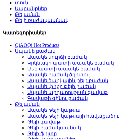
տուն
Ապրանքներ
Թեյաման
Թեյի բաժակապնակ
Կատեգորիաներ
QiAOQi Hot Products
Ապակե բաժակ
Ապակե սուրճի բաժակ
Կրկնակի պատի ապակե բաժակ
Մեկ պատի ապակե բաժակ
Ապակե բաժակ ծղոտով
Ապակե ծաղկային թեյի բաժակ
Ապակե փոքր թեյի բաժակ
Ապակե արդարության գավաթ
Գավաթի գինու բաժակ
Թեյաման
Ապակե թեյի կաթսա
Ապակե թեյի կաթսայի հավաքածու
Թեյի գավաթ
Թեյի բաժակապնակ
Թեյի ֆիլտր