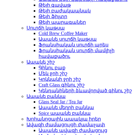
Թեյի գավաթ
Թեյի բաժակապնակ
Թեյի ֆիլտր
Թեյի պարագաներ
Սուրճի կաթսա
Cold Brew Coffee Maker
Ապակե սուրճի կաթսա
Ֆրանսիական սուրճի պրես
Ֆրանսիական սուրճի մամլիչի
հավաքածու
Ապակե շիշ
Գինու բաք
Մեկ ջրի շիշ
Կրկնակի ջրի շիշ
Craft Glass գինու շիշ
Կենդանիների ձևավորված գինու շիշ
Ապակե բանկա
Glass Seal Jar / Tea Jar
Ապակե մեղրի բանկա
Spice ապակե բանկա
Խոհանոցային ապակյա իրեր
Ավազի ժամացույցի ժամաչափ
Ապակե ավազի ժամացույց