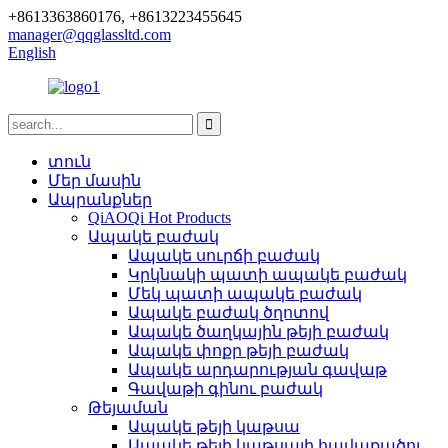
+8613363860176, +8613223455645
manager@qqglassltd.com
English
տուն
Մեր մասին
Ապրանքներ
QiAOQi Hot Products
Ապակե բաժակ
Ապակե սուրճի բաժակ
Կրկնակի պատի ապակե բաժակ
Մեկ պատի ապակե բաժակ
Ապակե բաժակ ծղոտով
Ապակե ծաղկային թեյի բաժակ
Ապակե փոքր թեյի բաժակ
Ապակե արդարության գավաթ
Գավաթի գինու բաժակ
Թեյաման
Ապակե թեյի կաթսա
Ապակե թեյի կաթսայի հավաքածու