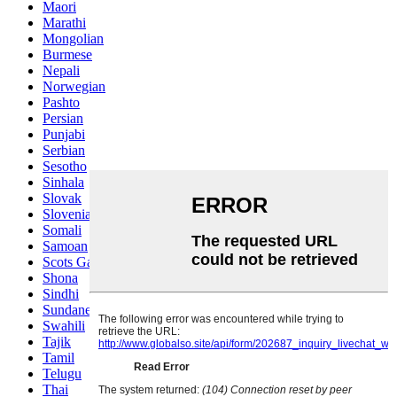
Maori
Marathi
Mongolian
Burmese
Nepali
Norwegian
Pashto
Persian
Punjabi
Serbian
Sesotho
Sinhala
Slovak
Slovenian
Somali
Samoan
Scots Gaelic
Shona
Sindhi
Sundanese
Swahili
Tajik
Tamil
Telugu
Thai