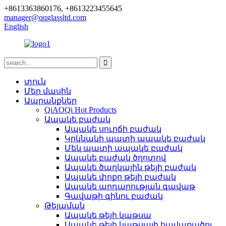
+8613363860176, +8613223455645
manager@qqglassltd.com
English
տուն
Մեր մասին
Ապրանքներ
QiAOQi Hot Products
Ապակե բաժակ
Ապակե սուրճի բաժակ
Կրկնակի պատի ապակե բաժակ
Մեկ պատի ապակե բաժակ
Ապակե բաժակ ծղոտով
Ապակե ծաղկային թեյի բաժակ
Ապակե փոքր թեյի բաժակ
Ապակե արդարության գավաթ
Գավաթի գինու բաժակ
Թեյաման
Ապակե թեյի կաթսա
Ապակե թեյի կաթսայի հավաքածու