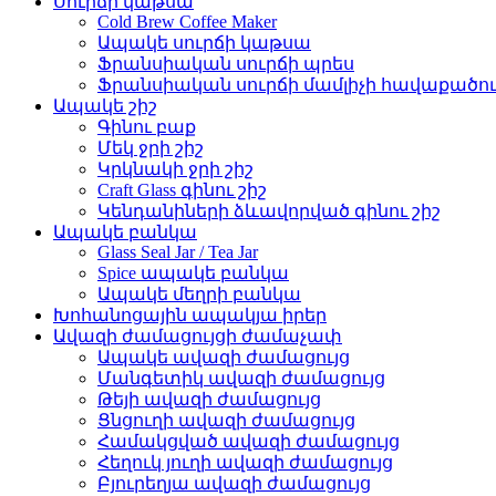
Սուրճի կաթսա
Cold Brew Coffee Maker
Ապակե սուրճի կաթսա
Ֆրանսիական սուրճի պրես
Ֆրանսիական սուրճի մամլիչի հավաքածո
Ապակե շիշ
Գինու բաք
Մեկ ջրի շիշ
Կրկնակի ջրի շիշ
Craft Glass գինու շիշ
Կենդանիների ձևավորված գինու շիշ
Ապակե բանկա
Glass Seal Jar / Tea Jar
Spice ապակե բանկա
Ապակե մեղրի բանկա
Խոհանոցային ապակյա իրեր
Ավազի ժամացույցի ժամաչափ
Ապակե ավազի ժամացույց
Մանգետիկ ավազի ժամացույց
Թեյի ավազի ժամացույց
Ցնցուղի ավազի ժամացույց
Համակցված ավազի ժամացույց
Հեղուկ յուղի ավազի ժամացույց
Բյուրեղյա ավազի ժամացույց