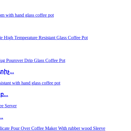
չ...
...
.