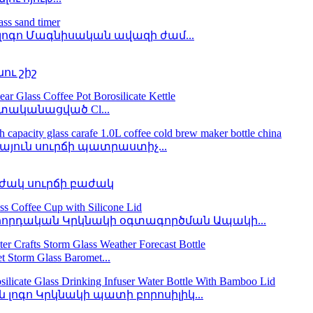
լոգո Մագնիսական ավազի ժամ...
ու շիշ
ատականացված Cl...
յուն սուրճի պատրաստիչ...
ժակ սուրճի բաժակ
րդական Կրկնակի օգտագործման Ապակի...
m Glass Baromet...
լոգո Կրկնակի պատի բորոսիլիկ...