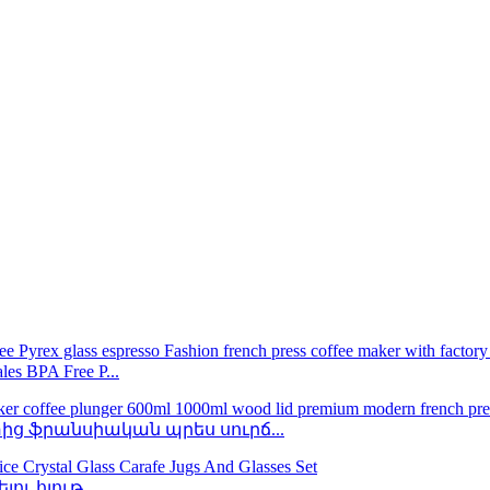
BPA Free P...
ց ֆրանսիական պրես սուրճ...
ւ հյութ...