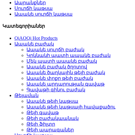
Ապրանքներ
Սուրճի կաթսա
Ապակե սուրճի կաթսա
Կատեգորիաներ
QiAOQi Hot Products
Ապակե բաժակ
Ապակե սուրճի բաժակ
Կրկնակի պատի ապակե բաժակ
Մեկ պատի ապակե բաժակ
Ապակե բաժակ ծղոտով
Ապակե ծաղկային թեյի բաժակ
Ապակե փոքր թեյի բաժակ
Ապակե արդարության գավաթ
Գավաթի գինու բաժակ
Թեյաման
Ապակե թեյի կաթսա
Ապակե թեյի կաթսայի հավաքածու
Թեյի գավաթ
Թեյի բաժակապնակ
Թեյի ֆիլտր
Թեյի պարագաներ