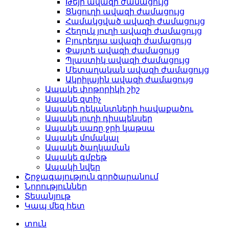
Թեյի ավազի ժամացույց
Ցնցուղի ավազի ժամացույց
Համակցված ավազի ժամացույց
Հեղուկ յուղի ավազի ժամացույց
Բյուրեղյա ավազի ժամացույց
Փայտե ավազի ժամացույց
Պլաստիկ ավազի ժամացույց
Մետաղական ավազի ժամացույց
Ակրիլային ավազի ժամացույց
Ապակե փոթորիկի շիշ
Ապակե զտիչ
Ապակե դեկանտների հավաքածու
Ապակե յուղի դիսպենսեր
Ապակե սառը ջրի կաթսա
Ապակե մոմակալ
Ապակե ծաղկաման
Ապակե գմբեթ
Ապակի նվեր
Շրջագայություն գործարանում
Նորություններ
Տեսանյութ
Կապ մեզ հետ
տուն