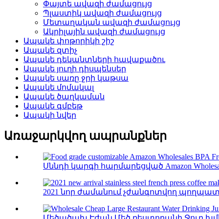
Փայտե ավազի ժամացույց
Պլաստիկ ավազի ժամացույց
Մետաղական ավազի ժամացույց
Ակրիլային ավազի ժամացույց
Ապակե փոթորիկի շիշ
Ապակե զտիչ
Ապակե դեկանտների հավաքածու
Ապակե յուղի դիսպենսեր
Ապակե սառը ջրի կաթսա
Ապակե մոմակալ
Ապակե ծաղկաման
Ապակե գմբեթ
Ապակի նվեր
Առաջարկվող ապրանքներ
Սննդի կարգի հարմարեցված Amazon Wholesales 
2021 նոր ժամանում չժանգոտվող պողպատի
Մեծածախ Էժան Մեծ ռեստորանի Ջուր խմելո