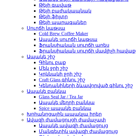
Թեյի գավաթ
Թեյի բաժակապնակ
Թեյի ֆիլտր
Թեյի պարագաներ
Սուրճի կաթսա
Cold Brew Coffee Maker
Ապակե սուրճի կաթսա
Ֆրանսիական սուրճի պրես
Ֆրանսիական սուրճի մամլիչի հավաք
Ապակե շիշ
Գինու բաք
Մեկ ջրի շիշ
Կրկնակի ջրի շիշ
Craft Glass գինու շիշ
Կենդանիների ձևավորված գինու շիշ
Ապակե բանկա
Glass Seal Jar / Tea Jar
Ապակե մեղրի բանկա
Spice ապակե բանկա
Խոհանոցային ապակյա իրեր
Ավազի ժամացույցի ժամաչափ
Ապակե ավազի ժամացույց
Մանգետիկ ավազի ժամացույց