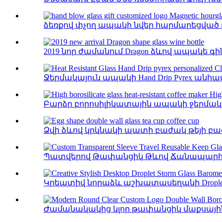
ձեռքով փչող ապակի նվեր հարմարեցված 
2019 նոր ժամանում Dragon ձևով ապակե գին
Ջերմակայուն ապակի Hand Drip Pyrex անհ
Բարձր բորոսիլիկատային ապակի ջերմակա
Ձվի ձևով կրկնակի պատի բաժակ թեյի բա
Պատվերով Թափանցիկ Թևով Ճանապարհո
Կրեատիվ նորաձև աշխատասեղանի Droplet Stor
Ժամանակակից կլոր թափանցիկ մաքսային 