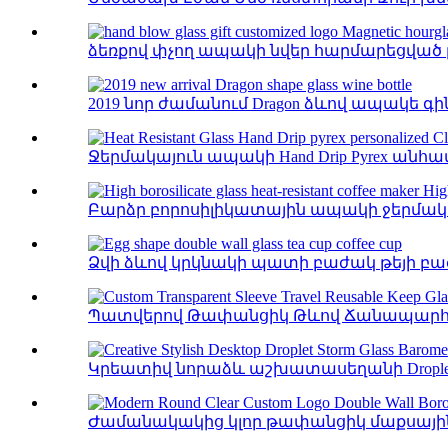
ձեռքով փչող ապակի նվեր հարմարեցված 
2019 նոր ժամանում Dragon ձևով ապակե գին
Ջերմակայուն ապակի Hand Drip Pyrex անհ
Բարձր բորոսիլիկատային ապակի ջերմակա
Ձվի ձևով կրկնակի պատի բաժակ թեյի բա
Պատվերով Թափանցիկ Թևով Ճանապարհո
Կրեատիվ նորաձև աշխատասեղանի Droplet Stor
Ժամանակակից կլոր թափանցիկ մաքսային 