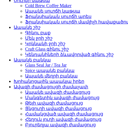
Սուրճի կաթսա
Cold Brew Coffee Maker
Ապակե սուրճի կաթսա
Ֆրանսիական սուրճի պրես
Ֆրանսիական սուրճի մամլիչի հավաքածո
Ապակե շիշ
Գինու բաք
Մեկ ջրի շիշ
Կրկնակի ջրի շիշ
Craft Glass գինու շիշ
Կենդանիների ձևավորված գինու շիշ
Ապակե բանկա
Glass Seal Jar / Tea Jar
Spice ապակե բանկա
Ապակե մեղրի բանկա
Խոհանոցային ապակյա իրեր
Ավազի ժամացույցի ժամաչափ
Ապակե ավազի ժամացույց
Մանգետիկ ավազի ժամացույց
Թեյի ավազի ժամացույց
Ցնցուղի ավազի ժամացույց
Համակցված ավազի ժամացույց
Հեղուկ յուղի ավազի ժամացույց
Բյուրեղյա ավազի ժամացույց