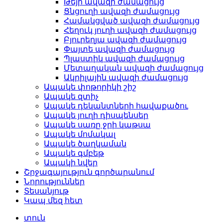
Թեյի ավազի ժամացույց
Ցնցուղի ավազի ժամացույց
Համակցված ավազի ժամացույց
Հեղուկ յուղի ավազի ժամացույց
Բյուրեղյա ավազի ժամացույց
Փայտե ավազի ժամացույց
Պլաստիկ ավազի ժամացույց
Մետաղական ավազի ժամացույց
Ակրիլային ավազի ժամացույց
Ապակե փոթորիկի շիշ
Ապակե զտիչ
Ապակե դեկանտների հավաքածու
Ապակե յուղի դիսպենսեր
Ապակե սառը ջրի կաթսա
Ապակե մոմակալ
Ապակե ծաղկաման
Ապակե գմբեթ
Ապակի նվեր
Շրջագայություն գործարանում
Նորություններ
Տեսանյութ
Կապ մեզ հետ
տուն