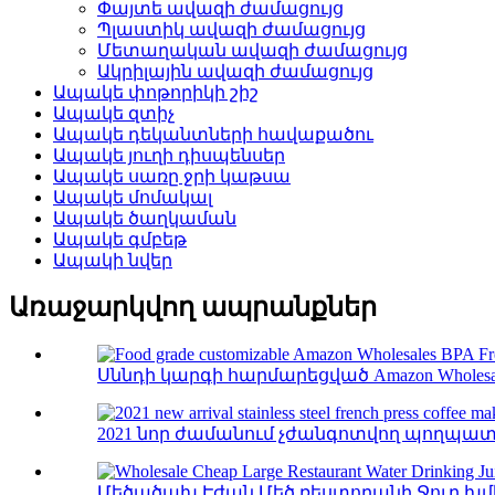
Փայտե ավազի ժամացույց
Պլաստիկ ավազի ժամացույց
Մետաղական ավազի ժամացույց
Ակրիլային ավազի ժամացույց
Ապակե փոթորիկի շիշ
Ապակե զտիչ
Ապակե դեկանտների հավաքածու
Ապակե յուղի դիսպենսեր
Ապակե սառը ջրի կաթսա
Ապակե մոմակալ
Ապակե ծաղկաման
Ապակե գմբեթ
Ապակի նվեր
Առաջարկվող ապրանքներ
Սննդի կարգի հարմարեցված Amazon Wholesales 
2021 նոր ժամանում չժանգոտվող պողպատի
Մեծածախ Էժան Մեծ ռեստորանի Ջուր խմելո