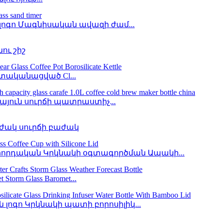
լոգո Մագնիսական ավազի ժամ...
ու շիշ
ատականացված Cl...
յուն սուրճի պատրաստիչ...
ժակ սուրճի բաժակ
րդական Կրկնակի օգտագործման Ապակի...
m Glass Baromet...
լոգո Կրկնակի պատի բորոսիլիկ...