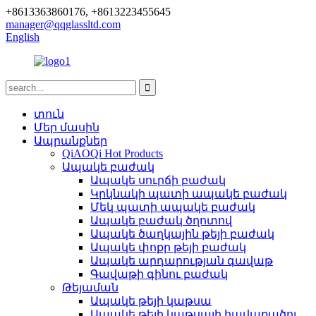
+8613363860176, +8613223455645
manager@qqglassltd.com
English
տուն
Մեր մասին
Ապրանքներ
QiAOQi Hot Products
Ապակե բաժակ
Ապակե սուրճի բաժակ
Կրկնակի պատի ապակե բաժակ
Մեկ պատի ապակե բաժակ
Ապակե բաժակ ծղոտով
Ապակե ծաղկային թեյի բաժակ
Ապակե փոքր թեյի բաժակ
Ապակե արդարության գավաթ
Գավաթի գինու բաժակ
Թեյաման
Ապակե թեյի կաթսա
Ապակե թեյի կաթսայի հավաքածու