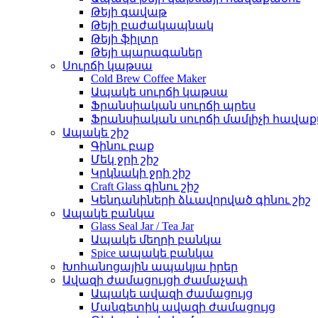
Թեյի գավաթ
Թեյի բաժակապնակ
Թեյի ֆիլտր
Թեյի պարագաներ
Սուրճի կաթսա
Cold Brew Coffee Maker
Ապակե սուրճի կաթսա
Ֆրանսիական սուրճի պրես
Ֆրանսիական սուրճի մամլիչի հավաք
Ապակե շիշ
Գինու բաք
Մեկ ջրի շիշ
Կրկնակի ջրի շիշ
Craft Glass գինու շիշ
Կենդանիների ձևավորված գինու շիշ
Ապակե բանկա
Glass Seal Jar / Tea Jar
Ապակե մեղրի բանկա
Spice ապակե բանկա
Խոհանոցային ապակյա իրեր
Ավազի ժամացույցի ժամաչափ
Ապակե ավազի ժամացույց
Մանգետիկ ավազի ժամացույց