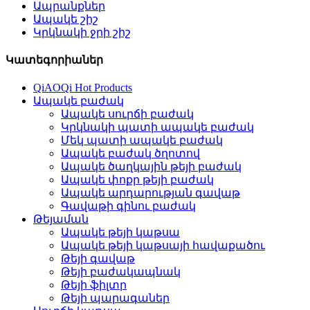
Ապրանքներ
Ապակե շիշ
Կրկնակի ջրի շիշ
Կատեգորիաներ
QiAOQi Hot Products
Ապակե բաժակ
Ապակե սուրճի բաժակ
Կրկնակի պատի ապակե բաժակ
Մեկ պատի ապակե բաժակ
Ապակե բաժակ ծղոտով
Ապակե ծաղկային թեյի բաժակ
Ապակե փոքր թեյի բաժակ
Ապակե արդարության գավաթ
Գավաթի գինու բաժակ
Թեյաման
Ապակե թեյի կաթսա
Ապակե թեյի կաթսայի հավաքածու
Թեյի գավաթ
Թեյի բաժակապնակ
Թեյի ֆիլտր
Թեյի պարագաներ