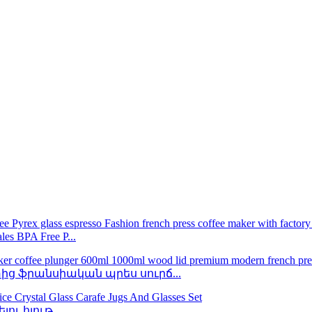
BPA Free P...
ց ֆրանսիական պրես սուրճ...
ւ հյութ...