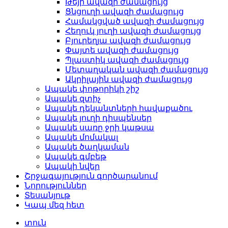
Թեյի ավազի ժամացույց
Ցնցուղի ավազի ժամացույց
Համակցված ավազի ժամացույց
Հեղուկ յուղի ավազի ժամացույց
Բյուրեղյա ավազի ժամացույց
Փայտե ավազի ժամացույց
Պլաստիկ ավազի ժամացույց
Մետաղական ավազի ժամացույց
Ակրիլային ավազի ժամացույց
Ապակե փոթորիկի շիշ
Ապակե զտիչ
Ապակե դեկանտների հավաքածու
Ապակե յուղի դիսպենսեր
Ապակե սառը ջրի կաթսա
Ապակե մոմակալ
Ապակե ծաղկաման
Ապակե գմբեթ
Ապակի նվեր
Շրջագայություն գործարանում
Նորություններ
Տեսանյութ
Կապ մեզ հետ
տուն