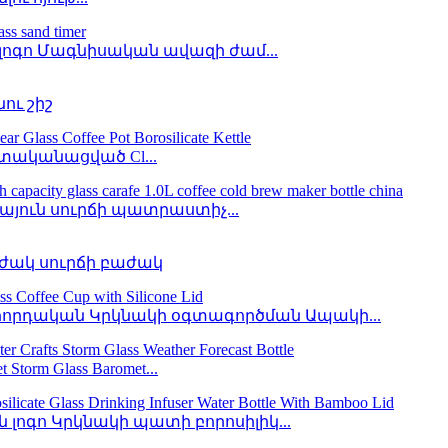
լոգո Մագնիսական ավազի ժամ...
ու շիշ
ատականացված Cl...
յուն սուրճի պատրաստիչ...
ժակ սուրճի բաժակ
րդական Կրկնակի օգտագործման Ապակի...
m Glass Baromet...
լոգո Կրկնակի պատի բորոսիլիկ...