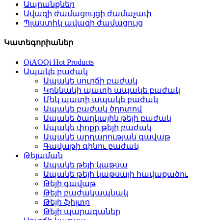
Ապրանքներ
Ավազի ժամացույցի ժամաչափ
Պլաստիկ ավազի ժամացույց
Կատեգորիաներ
QiAOQi Hot Products
Ապակե բաժակ
Ապակե սուրճի բաժակ
Կրկնակի պատի ապակե բաժակ
Մեկ պատի ապակե բաժակ
Ապակե բաժակ ծղոտով
Ապակե ծաղկային թեյի բաժակ
Ապակե փոքր թեյի բաժակ
Ապակե արդարության գավաթ
Գավաթի գինու բաժակ
Թեյաման
Ապակե թեյի կաթսա
Ապակե թեյի կաթսայի հավաքածու
Թեյի գավաթ
Թեյի բաժակապնակ
Թեյի ֆիլտր
Թեյի պարագաներ