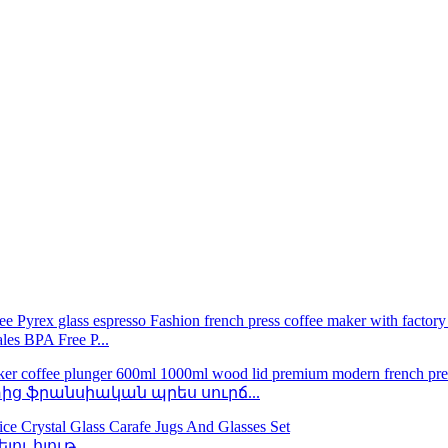
BPA Free P...
ց ֆրանսիական պրես սուրճ...
ւ հյութ...