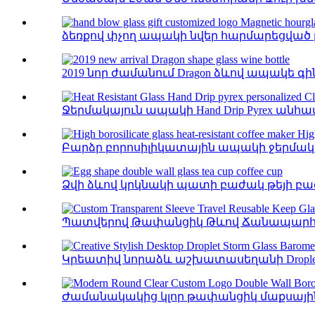
ձեռքով փչող ապակի նվեր հարմարեցված 
2019 նոր ժամանում Dragon ձևով ապակե գին
Ջերմակայուն ապակի Hand Drip Pyrex անհ
Բարձր բորոսիլիկատային ապակի ջերմակա
Ձվի ձևով կրկնակի պատի բաժակ թեյի բա
Պատվերով Թափանցիկ Թևով Ճանապարհո
Կրեատիվ նորաձև աշխատասեղանի Droplet Stor
Ժամանակակից կլոր թափանցիկ մաքսային 