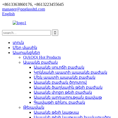
+8613363860176, +8613223455645
manager@qqglassltd.com
English
տուն
Մեր մասին
Ապրանքներ
QiAOQi Hot Products
Ապակե բաժակ
Ապակե սուրճի բաժակ
Կրկնակի պատի ապակե բաժակ
Մեկ պատի ապակե բաժակ
Ապակե բաժակ ծղոտով
Ապակե ծաղկային թեյի բաժակ
Ապակե փոքր թեյի բաժակ
Ապակե արդարության գավաթ
Գավաթի գինու բաժակ
Թեյաման
Ապակե թեյի կաթսա
Ապակե թեյի կաթսայի հավաքածու