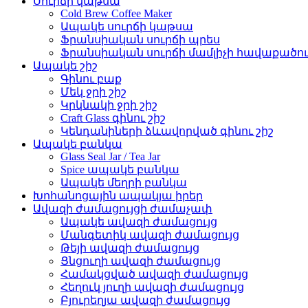
Սուրճի կաթսա
Cold Brew Coffee Maker
Ապակե սուրճի կաթսա
Ֆրանսիական սուրճի պրես
Ֆրանսիական սուրճի մամլիչի հավաքածո
Ապակե շիշ
Գինու բաք
Մեկ ջրի շիշ
Կրկնակի ջրի շիշ
Craft Glass գինու շիշ
Կենդանիների ձևավորված գինու շիշ
Ապակե բանկա
Glass Seal Jar / Tea Jar
Spice ապակե բանկա
Ապակե մեղրի բանկա
Խոհանոցային ապակյա իրեր
Ավազի ժամացույցի ժամաչափ
Ապակե ավազի ժամացույց
Մանգետիկ ավազի ժամացույց
Թեյի ավազի ժամացույց
Ցնցուղի ավազի ժամացույց
Համակցված ավազի ժամացույց
Հեղուկ յուղի ավազի ժամացույց
Բյուրեղյա ավազի ժամացույց