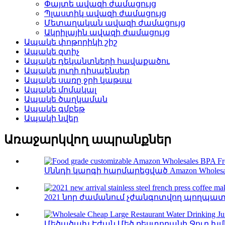
Փայտե ավազի ժամացույց
Պլաստիկ ավազի ժամացույց
Մետաղական ավազի ժամացույց
Ակրիլային ավազի ժամացույց
Ապակե փոթորիկի շիշ
Ապակե զտիչ
Ապակե դեկանտների հավաքածու
Ապակե յուղի դիսպենսեր
Ապակե սառը ջրի կաթսա
Ապակե մոմակալ
Ապակե ծաղկաման
Ապակե գմբեթ
Ապակի նվեր
Առաջարկվող ապրանքներ
Սննդի կարգի հարմարեցված Amazon Wholesales 
2021 նոր ժամանում չժանգոտվող պողպատի
Մեծածախ Էժան Մեծ ռեստորանի Ջուր խմելո