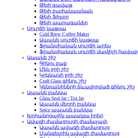
Թեյի գավաթ
Թեյի բաժակապնակ
Թեյի ֆիլտր
Թեյի պարագաներ
Սուրճի կաթսա
Cold Brew Coffee Maker
Ապակե սուրճի կաթսա
Ֆրանսիական սուրճի պրես
Ֆրանսիական սուրճի մամլիչի հավաք
Ապակե շիշ
Գինու բաք
Մեկ ջրի շիշ
Կրկնակի ջրի շիշ
Craft Glass գինու շիշ
Կենդանիների ձևավորված գինու շիշ
Ապակե բանկա
Glass Seal Jar / Tea Jar
Ապակե մեղրի բանկա
Spice ապակե բանկա
Խոհանոցային ապակյա իրեր
Ավազի ժամացույցի ժամաչափ
Ապակե ավազի ժամացույց
Մանգետիկ ավազի ժամացույց