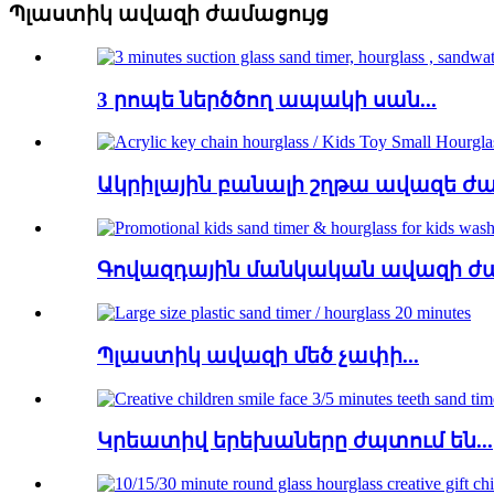
Պլաստիկ ավազի ժամացույց
3 րոպե ներծծող ապակի սան...
Ակրիլային բանալի շղթա ավազե ժամ
Գովազդային մանկական ավազի ժա
Պլաստիկ ավազի մեծ չափի...
Կրեատիվ երեխաները ժպտում են...