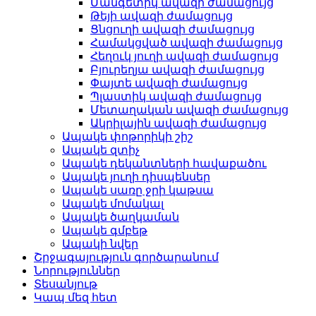
Մանգետիկ ավազի ժամացույց
Թեյի ավազի ժամացույց
Ցնցուղի ավազի ժամացույց
Համակցված ավազի ժամացույց
Հեղուկ յուղի ավազի ժամացույց
Բյուրեղյա ավազի ժամացույց
Փայտե ավազի ժամացույց
Պլաստիկ ավազի ժամացույց
Մետաղական ավազի ժամացույց
Ակրիլային ավազի ժամացույց
Ապակե փոթորիկի շիշ
Ապակե զտիչ
Ապակե դեկանտների հավաքածու
Ապակե յուղի դիսպենսեր
Ապակե սառը ջրի կաթսա
Ապակե մոմակալ
Ապակե ծաղկաման
Ապակե գմբեթ
Ապակի նվեր
Շրջագայություն գործարանում
Նորություններ
Տեսանյութ
Կապ մեզ հետ