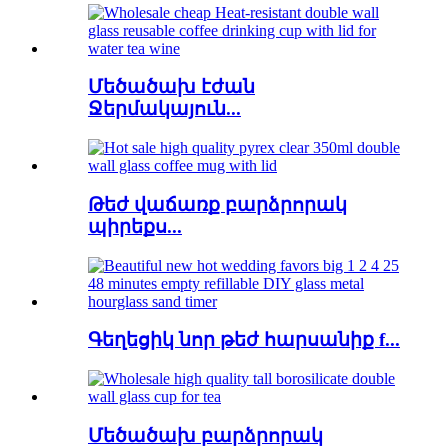
Մեծածախ էժան
Ջերմակայուն...
Թեժ վաճառք բարձրորակ
պիրեքս...
Գեղեցիկ նոր թեժ հարսանիք f...
Մեծածախ բարձրորակ