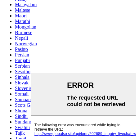
Malayalam
Maltese
Maori
Marathi
Mongolian
Burmese
Nepali
Norwegian
Pashto
Persian
Punjabi
Serbian
Sesotho
Sinhala
Slovak
Slovenian
Somali
Samoan
Scots Gaelic
Shona
Sindhi
Sundanese
Swahili
Tajik
Tamil