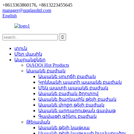
+8613363860176, +8613223455645
manager@qqglassltd.com
English
տուն
Մեր մասին
Ապրանքներ
QiAOQi Hot Products
Ապակե բաժակ
Ապակե սուրճի բաժակ
Կրկնակի պատի ապակե բաժակ
Մեկ պատի ապակե բաժակ
Ապակե բաժակ ծղոտով
Ապակե ծաղկային թեյի բաժակ
Ապակե փոքր թեյի բաժակ
Ապակե արդարության գավաթ
Գավաթի գինու բաժակ
Թեյաման
Ապակե թեյի կաթսա
Ապակե թեյի կաթսայի հավաքածու