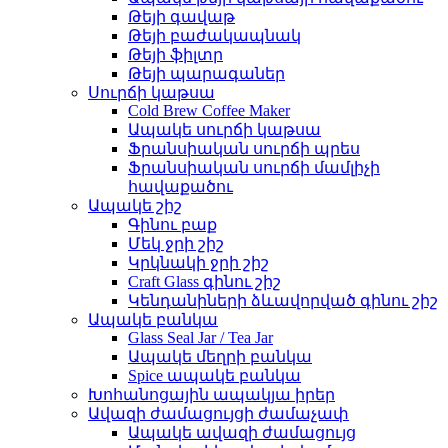
Թեյի գավաթ
Թեյի բաժակապնակ
Թեյի ֆիլտր
Թեյի պարագաներ
Սուրճի կաթսա
Cold Brew Coffee Maker
Ապակե սուրճի կաթսա
Ֆրանսիական սուրճի պրես
Ֆրանսիական սուրճի մամլիչի
հավաքածու
Ապակե շիշ
Գինու բաք
Մեկ ջրի շիշ
Կրկնակի ջրի շիշ
Craft Glass գինու շիշ
Կենդանիների ձևավորված գինու շիշ
Ապակե բանկա
Glass Seal Jar / Tea Jar
Ապակե մեղրի բանկա
Spice ապակե բանկա
Խոհանոցային ապակյա իրեր
Ավազի ժամացույցի ժամաչափ
Ապակե ավազի ժամացույց