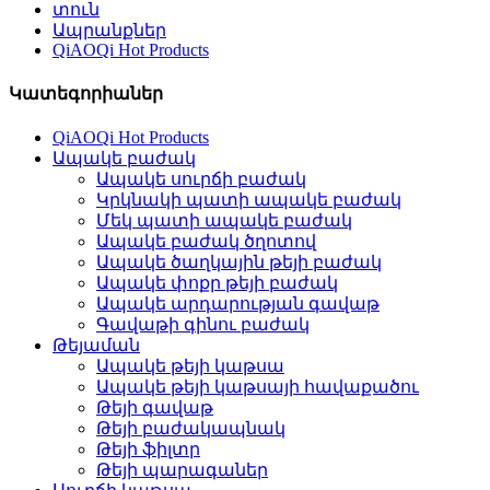
տուն
Ապրանքներ
QiAOQi Hot Products
Կատեգորիաներ
QiAOQi Hot Products
Ապակե բաժակ
Ապակե սուրճի բաժակ
Կրկնակի պատի ապակե բաժակ
Մեկ պատի ապակե բաժակ
Ապակե բաժակ ծղոտով
Ապակե ծաղկային թեյի բաժակ
Ապակե փոքր թեյի բաժակ
Ապակե արդարության գավաթ
Գավաթի գինու բաժակ
Թեյաման
Ապակե թեյի կաթսա
Ապակե թեյի կաթսայի հավաքածու
Թեյի գավաթ
Թեյի բաժակապնակ
Թեյի ֆիլտր
Թեյի պարագաներ