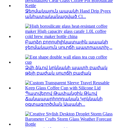
Ջերմակայուն ապակի Hand Drip Pyrex
անհատականացված Cl...
Բարձր բորոսիլիկատային ապակի
ջերմակայուն սուրճի պատրաստիչ...
Ձվի ձևով կրկնակի պատի բաժակ
թեյի բաժակ սուրճի բաժակ
Պատվերով Թափանցիկ Թևով
Ճանապարհորդական Կրկնակի
օգտագործման Ապակի...