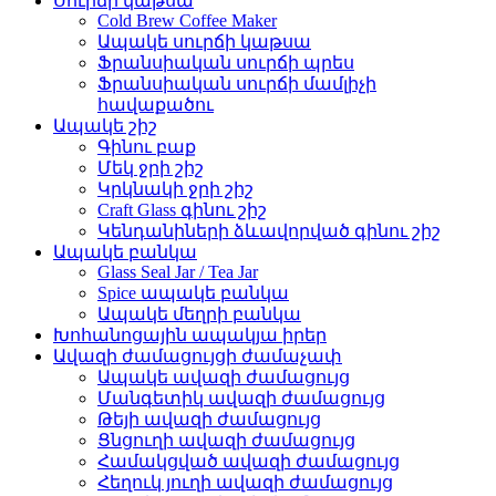
Սուրճի կաթսա
Cold Brew Coffee Maker
Ապակե սուրճի կաթսա
Ֆրանսիական սուրճի պրես
Ֆրանսիական սուրճի մամլիչի
հավաքածու
Ապակե շիշ
Գինու բաք
Մեկ ջրի շիշ
Կրկնակի ջրի շիշ
Craft Glass գինու շիշ
Կենդանիների ձևավորված գինու շիշ
Ապակե բանկա
Glass Seal Jar / Tea Jar
Spice ապակե բանկա
Ապակե մեղրի բանկա
Խոհանոցային ապակյա իրեր
Ավազի ժամացույցի ժամաչափ
Ապակե ավազի ժամացույց
Մանգետիկ ավազի ժամացույց
Թեյի ավազի ժամացույց
Ցնցուղի ավազի ժամացույց
Համակցված ավազի ժամացույց
Հեղուկ յուղի ավազի ժամացույց