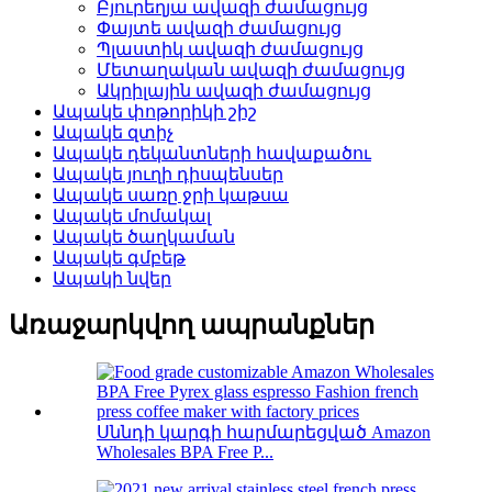
Բյուրեղյա ավազի ժամացույց
Փայտե ավազի ժամացույց
Պլաստիկ ավազի ժամացույց
Մետաղական ավազի ժամացույց
Ակրիլային ավազի ժամացույց
Ապակե փոթորիկի շիշ
Ապակե զտիչ
Ապակե դեկանտների հավաքածու
Ապակե յուղի դիսպենսեր
Ապակե սառը ջրի կաթսա
Ապակե մոմակալ
Ապակե ծաղկաման
Ապակե գմբեթ
Ապակի նվեր
Առաջարկվող ապրանքներ
Սննդի կարգի հարմարեցված Amazon
Wholesales BPA Free P...