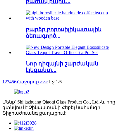
բաժակ բարև...
բարձր բորոսիլիկատային
ձեռագործ...
Նոր դիզայնի շարժական
էլեգանտ...
1
2
3
4
5
6
Հաջորդը >
>>
Էջ 1/6
Մենք՝ Shijiazhuang Qiaoqi Glass Product Co., Ltd.-ն, որը
գտնվում է Չինաստանի Հեբեյ նահանգի
Շիջիաժուանգ քաղաքում: