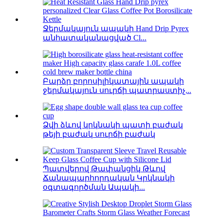
Ջերմակայուն ապակի Hand Drip Pyrex
անհատականացված Cl...
Բարձր բորոսիլիկատային ապակի
ջերմակայուն սուրճի պատրաստիչ...
Ձվի ձևով կրկնակի պատի բաժակ
թեյի բաժակ սուրճի բաժակ
Պատվերով Թափանցիկ Թևով
Ճանապարհորդական Կրկնակի
օգտագործման Ապակի...