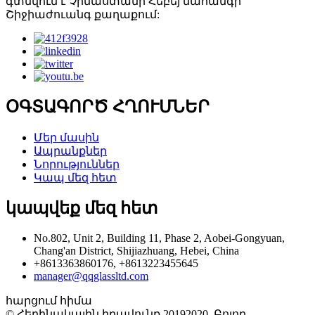
գտնվում է Չինաստանի Հեբեյ նահանգի
Շիջիաժուանգ քաղաքում:
ՕԳՏԱԳՈՐԾ ՀՂՈՒՄՆԵՐ
Մեր մասին
Ապրանքներ
Նորություններ
Կապ մեզ հետ
կապվեք մեզ հետ
No.802, Unit 2, Building 11, Phase 2, Aobei-Gongyuan,
Chang'an District, Shijiazhuang, Hebei, China
+8613363860176, +8613223455645
manager@qqglassltd.com
հարցում հիմա
© Հեղինակային իրավունք 20192020. Բոլոր