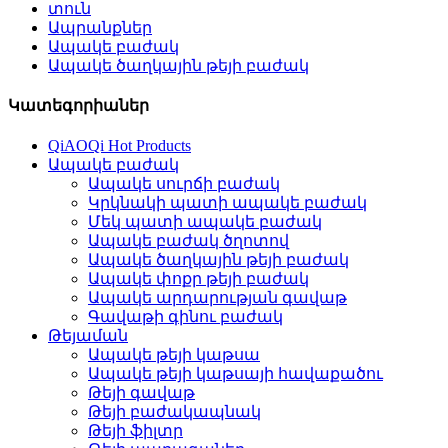
տուն
Ապրանքներ
Ապակե բաժակ
Ապակե ծաղկային թեյի բաժակ
Կատեգորիաներ
QiAOQi Hot Products
Ապակե բաժակ
Ապակե սուրճի բաժակ
Կրկնակի պատի ապակե բաժակ
Մեկ պատի ապակե բաժակ
Ապակե բաժակ ծղոտով
Ապակե ծաղկային թեյի բաժակ
Ապակե փոքր թեյի բաժակ
Ապակե արդարության գավաթ
Գավաթի գինու բաժակ
Թեյաման
Ապակե թեյի կաթսա
Ապակե թեյի կաթսայի հավաքածու
Թեյի գավաթ
Թեյի բաժակապնակ
Թեյի ֆիլտր