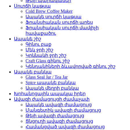
Թեյի պարագաներ
Սուրճի կաթսա
Cold Brew Coffee Maker
Ապակե սուրճի կաթսա
Ֆրանսիական սուրճի պրես
Ֆրանսիական սուրճի մամլիչի
հավաքածու
Ապակե շիշ
Գինու բաք
Մեկ ջրի շիշ
Կրկնակի ջրի շիշ
Craft Glass գինու շիշ
Կենդանիների ձևավորված գինու շիշ
Ապակե բանկա
Glass Seal Jar / Tea Jar
Spice ապակե բանկա
Ապակե մեղրի բանկա
Խոհանոցային ապակյա իրեր
Ավազի ժամացույցի ժամաչափ
Ապակե ավազի ժամացույց
Մանգետիկ ավազի ժամացույց
Թեյի ավազի ժամացույց
Ցնցուղի ավազի ժամացույց
Համակցված ավազի ժամացույց