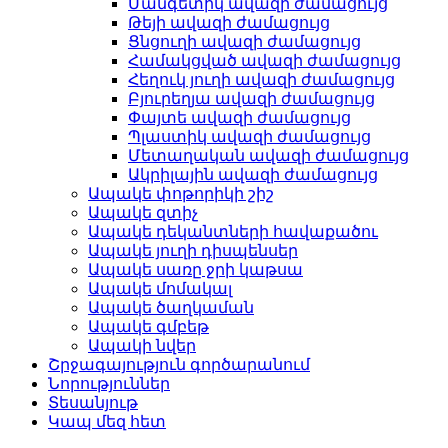
Մանգետիկ ավազի ժամացույց
Թեյի ավազի ժամացույց
Ցնցուղի ավազի ժամացույց
Համակցված ավազի ժամացույց
Հեղուկ յուղի ավազի ժամացույց
Բյուրեղյա ավազի ժամացույց
Փայտե ավազի ժամացույց
Պլաստիկ ավազի ժամացույց
Մետաղական ավազի ժամացույց
Ակրիլային ավազի ժամացույց
Ապակե փոթորիկի շիշ
Ապակե զտիչ
Ապակե դեկանտների հավաքածու
Ապակե յուղի դիսպենսեր
Ապակե սառը ջրի կաթսա
Ապակե մոմակալ
Ապակե ծաղկաման
Ապակե գմբեթ
Ապակի նվեր
Շրջագայություն գործարանում
Նորություններ
Տեսանյութ
Կապ մեզ հետ