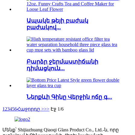
Ապակե թեյի բաժակ
բաժակով...
Բարձր ջերմաստիճանի
դիմացկուն...
Ներքևի Գինը Վերջին ոճը գ...
1
2
3
4
5
6
Հաջորդը >
>>
Էջ 1/6
Մենք՝ Shijiazhuang Qiaoqi Glass Product Co., Ltd.-ն, որը