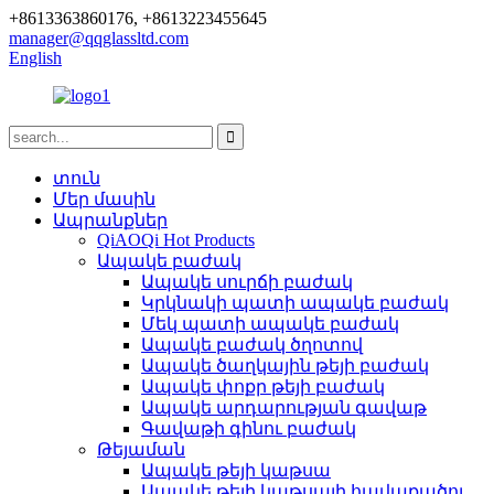
+8613363860176, +8613223455645
manager@qqglassltd.com
English
տուն
Մեր մասին
Ապրանքներ
QiAOQi Hot Products
Ապակե բաժակ
Ապակե սուրճի բաժակ
Կրկնակի պատի ապակե բաժակ
Մեկ պատի ապակե բաժակ
Ապակե բաժակ ծղոտով
Ապակե ծաղկային թեյի բաժակ
Ապակե փոքր թեյի բաժակ
Ապակե արդարության գավաթ
Գավաթի գինու բաժակ
Թեյաման
Ապակե թեյի կաթսա
Ապակե թեյի կաթսայի հավաքածու