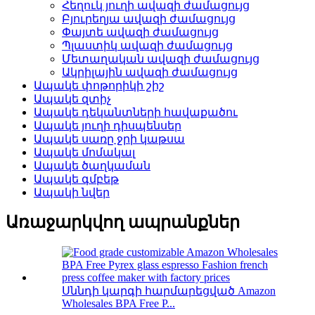
Հեղուկ յուղի ավազի ժամացույց
Բյուրեղյա ավազի ժամացույց
Փայտե ավազի ժամացույց
Պլաստիկ ավազի ժամացույց
Մետաղական ավազի ժամացույց
Ակրիլային ավազի ժամացույց
Ապակե փոթորիկի շիշ
Ապակե զտիչ
Ապակե դեկանտների հավաքածու
Ապակե յուղի դիսպենսեր
Ապակե սառը ջրի կաթսա
Ապակե մոմակալ
Ապակե ծաղկաման
Ապակե գմբեթ
Ապակի նվեր
Առաջարկվող ապրանքներ
Սննդի կարգի հարմարեցված Amazon
Wholesales BPA Free P...