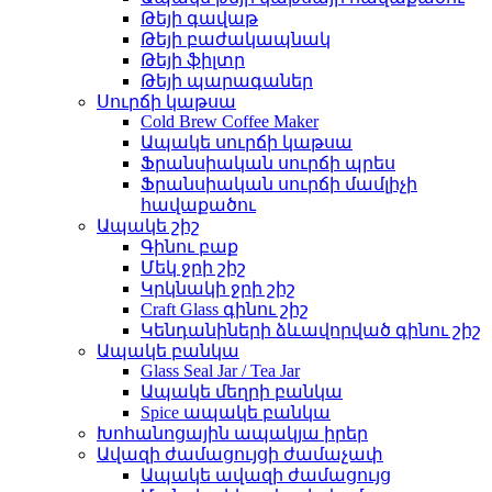
Թեյի գավաթ
Թեյի բաժակապնակ
Թեյի ֆիլտր
Թեյի պարագաներ
Սուրճի կաթսա
Cold Brew Coffee Maker
Ապակե սուրճի կաթսա
Ֆրանսիական սուրճի պրես
Ֆրանսիական սուրճի մամլիչի
հավաքածու
Ապակե շիշ
Գինու բաք
Մեկ ջրի շիշ
Կրկնակի ջրի շիշ
Craft Glass գինու շիշ
Կենդանիների ձևավորված գինու շիշ
Ապակե բանկա
Glass Seal Jar / Tea Jar
Ապակե մեղրի բանկա
Spice ապակե բանկա
Խոհանոցային ապակյա իրեր
Ավազի ժամացույցի ժամաչափ
Ապակե ավազի ժամացույց