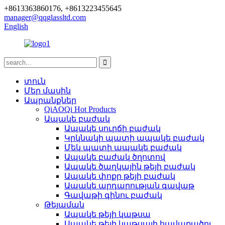
+8613363860176, +8613223455645
manager@qqglassltd.com
English
տուն
Մեր մասին
Ապրանքներ
QiAOQi Hot Products
Ապակե բաժակ
Ապակե սուրճի բաժակ
Կրկնակի պատի ապակե բաժակ
Մեկ պատի ապակե բաժակ
Ապակե բաժակ ծղոտով
Ապակե ծաղկային թեյի բաժակ
Ապակե փոքր թեյի բաժակ
Ապակե արդարության գավաթ
Գավաթի գինու բաժակ
Թեյաման
Ապակե թեյի կաթսա
Ապակե թեյի կաթսայի հավաքածու