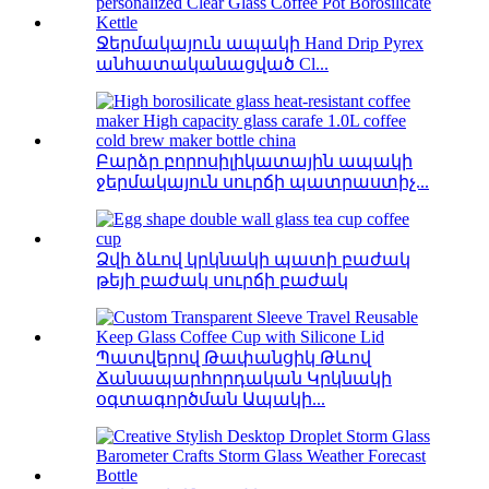
Ջերմակայուն ապակի Hand Drip Pyrex
անհատականացված Cl...
Բարձր բորոսիլիկատային ապակի
ջերմակայուն սուրճի պատրաստիչ...
Ձվի ձևով կրկնակի պատի բաժակ
թեյի բաժակ սուրճի բաժակ
Պատվերով Թափանցիկ Թևով
Ճանապարհորդական Կրկնակի
օգտագործման Ապակի...