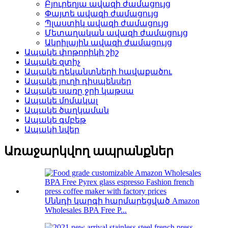
Բյուրեղյա ավազի ժամացույց
Փայտե ավազի ժամացույց
Պլաստիկ ավազի ժամացույց
Մետաղական ավազի ժամացույց
Ակրիլային ավազի ժամացույց
Ապակե փոթորիկի շիշ
Ապակե զտիչ
Ապակե դեկանտների հավաքածու
Ապակե յուղի դիսպենսեր
Ապակե սառը ջրի կաթսա
Ապակե մոմակալ
Ապակե ծաղկաման
Ապակե գմբեթ
Ապակի նվեր
Առաջարկվող ապրանքներ
Սննդի կարգի հարմարեցված Amazon
Wholesales BPA Free P...