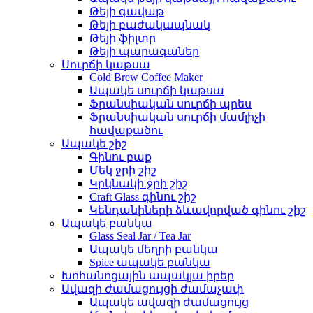
Թեյի գավաթ
Թեյի բաժակապնակ
Թեյի ֆիլտր
Թեյի պարագաներ
Սուրճի կաթսա
Cold Brew Coffee Maker
Ապակե սուրճի կաթսա
Ֆրանսիական սուրճի պրես
Ֆրանսիական սուրճի մամլիչի
հավաքածու
Ապակե շիշ
Գինու բաք
Մեկ ջրի շիշ
Կրկնակի ջրի շիշ
Craft Glass գինու շիշ
Կենդանիների ձևավորված գինու շիշ
Ապակե բանկա
Glass Seal Jar / Tea Jar
Ապակե մեղրի բանկա
Spice ապակե բանկա
Խոհանոցային ապակյա իրեր
Ավազի ժամացույցի ժամաչափ
Ապակե ավազի ժամացույց