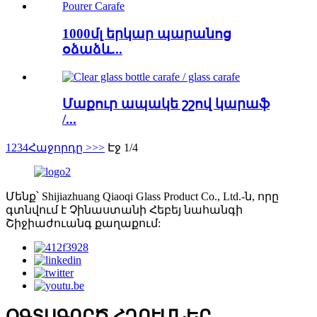
1000մլ երկար պարանոց
օձաձև...
Մաքուր ապակե շշով կարաֆ
/...
1
2
3
4
Հաջորդը >
>>
Էջ 1/4
Մենք՝ Shijiazhuang Qiaoqi Glass Product Co., Ltd.-ն, որը
գտնվում է Չինաստանի Հեբեյ նահանգի
Շիջիաժուանգ քաղաքում:
ՕԳՏԱԳՈՐԾ ՀՂՈՒՄՆԵՐ