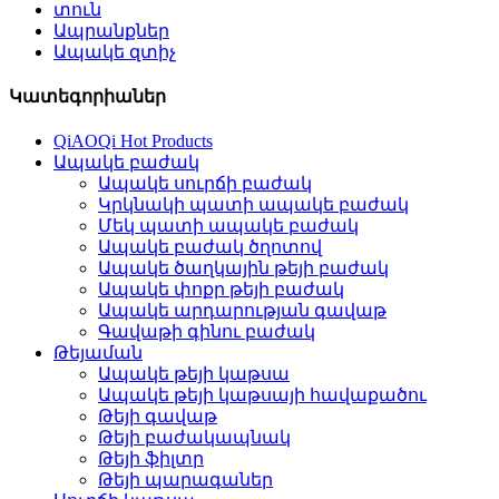
տուն
Ապրանքներ
Ապակե զտիչ
Կատեգորիաներ
QiAOQi Hot Products
Ապակե բաժակ
Ապակե սուրճի բաժակ
Կրկնակի պատի ապակե բաժակ
Մեկ պատի ապակե բաժակ
Ապակե բաժակ ծղոտով
Ապակե ծաղկային թեյի բաժակ
Ապակե փոքր թեյի բաժակ
Ապակե արդարության գավաթ
Գավաթի գինու բաժակ
Թեյաման
Ապակե թեյի կաթսա
Ապակե թեյի կաթսայի հավաքածու
Թեյի գավաթ
Թեյի բաժակապնակ
Թեյի ֆիլտր
Թեյի պարագաներ