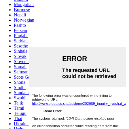
Mongolian
Burmese
Nepali
Norwegian
Pashto
Persian
Punjabi
Serbian
Sesotho
Sinhala
Slovak
Slovenian
Somali
Samoan
Scots Gaelic
Shona
Sindhi
Sundanese
Swahili
Tajik
Tamil
Telugu
Thai
Ukrainian
Urdu