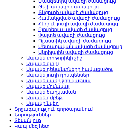
Մանգետիկ ավազի ժամացույց
Թեյի ավազի ժամացույց
Ցնցուղի ավազի ժամացույց
Համակցված ավազի ժամացույց
Հեղուկ յուղի ավազի ժամացույց
Բյուրեղյա ավազի ժամացույց
Փայտե ավազի ժամացույց
Պլաստիկ ավազի ժամացույց
Մետաղական ավազի ժամացույց
Ակրիլային ավազի ժամացույց
Ապակե փոթորիկի շիշ
Ապակե զտիչ
Ապակե դեկանտների հավաքածու
Ապակե յուղի դիսպենսեր
Ապակե սառը ջրի կաթսա
Ապակե մոմակալ
Ապակե ծաղկաման
Ապակե գմբեթ
Ապակի նվեր
Շրջագայություն գործարանում
Նորություններ
Տեսանյութ
Կապ մեզ հետ