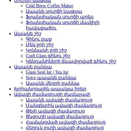
Սուրճի կաթսա
Cold Brew Coffee Maker
Ապակե սուրճի կաթսա
Ֆրանսիական սուրճի պրես
Ֆրանսիական սուրճի մամլիչի
հավաքածու
Ապակե շիշ
Գինու բաք
Մեկ ջրի շիշ
Կրկնակի ջրի շիշ
Craft Glass գինու շիշ
Կենդանիների ձևավորված գինու շիշ
Ապակե բանկա
Glass Seal Jar / Tea Jar
Spice ապակե բանկա
Ապակե մեղրի բանկա
Խոհանոցային ապակյա իրեր
Ավազի ժամացույցի ժամաչափ
Ապակե ավազի ժամացույց
Մանգետիկ ավազի ժամացույց
Թեյի ավազի ժամացույց
Ցնցուղի ավազի ժամացույց
Համակցված ավազի ժամացույց
Հեղուկ յուղի ավազի ժամացույց