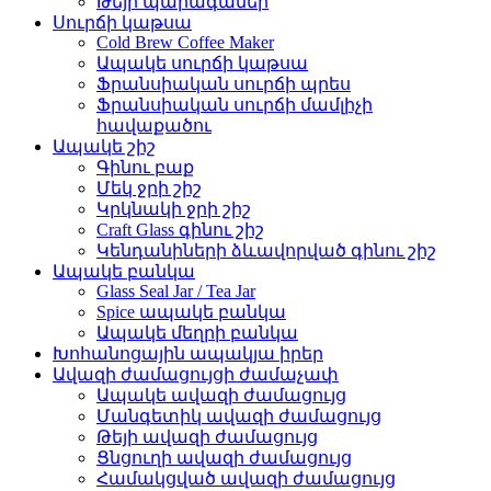
Թեյի պարագաներ
Սուրճի կաթսա
Cold Brew Coffee Maker
Ապակե սուրճի կաթսա
Ֆրանսիական սուրճի պրես
Ֆրանսիական սուրճի մամլիչի
հավաքածու
Ապակե շիշ
Գինու բաք
Մեկ ջրի շիշ
Կրկնակի ջրի շիշ
Craft Glass գինու շիշ
Կենդանիների ձևավորված գինու շիշ
Ապակե բանկա
Glass Seal Jar / Tea Jar
Spice ապակե բանկա
Ապակե մեղրի բանկա
Խոհանոցային ապակյա իրեր
Ավազի ժամացույցի ժամաչափ
Ապակե ավազի ժամացույց
Մանգետիկ ավազի ժամացույց
Թեյի ավազի ժամացույց
Ցնցուղի ավազի ժամացույց
Համակցված ավազի ժամացույց