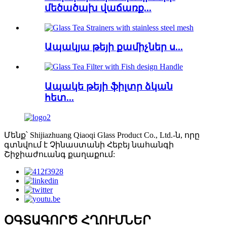
մեծածախ վաճառք...
Ապակյա թեյի քամիչներ ս...
Ապակե թեյի ֆիլտր ձկան
հետ...
Մենք՝ Shijiazhuang Qiaoqi Glass Product Co., Ltd.-ն, որը
գտնվում է Չինաստանի Հեբեյ նահանգի
Շիջիաժուանգ քաղաքում:
ՕԳՏԱԳՈՐԾ ՀՂՈՒՄՆԵՐ