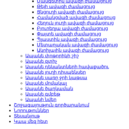
Մանգետիկ ավազի ժամացույց
Թեյի ավազի ժամացույց
Ցնցուղի ավազի ժամացույց
Համակցված ավազի ժամացույց
Հեղուկ յուղի ավազի ժամացույց
Բյուրեղյա ավազի ժամացույց
Փայտե ավազի ժամացույց
Պլաստիկ ավազի ժամացույց
Մետաղական ավազի ժամացույց
Ակրիլային ավազի ժամացույց
Ապակե փոթորիկի շիշ
Ապակե զտիչ
Ապակե դեկանտների հավաքածու
Ապակե յուղի դիսպենսեր
Ապակե սառը ջրի կաթսա
Ապակե մոմակալ
Ապակե ծաղկաման
Ապակե գմբեթ
Ապակի նվեր
Շրջագայություն գործարանում
Նորություններ
Տեսանյութ
Կապ մեզ հետ