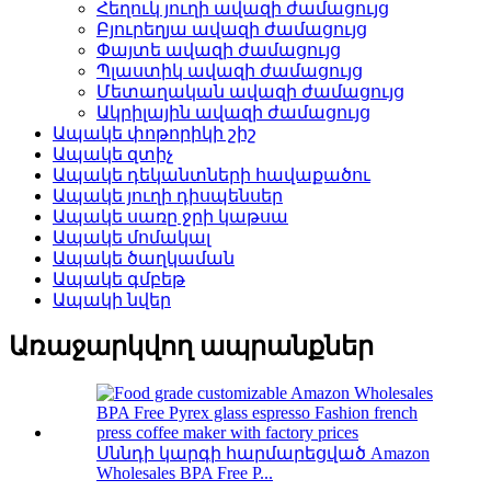
Հեղուկ յուղի ավազի ժամացույց
Բյուրեղյա ավազի ժամացույց
Փայտե ավազի ժամացույց
Պլաստիկ ավազի ժամացույց
Մետաղական ավազի ժամացույց
Ակրիլային ավազի ժամացույց
Ապակե փոթորիկի շիշ
Ապակե զտիչ
Ապակե դեկանտների հավաքածու
Ապակե յուղի դիսպենսեր
Ապակե սառը ջրի կաթսա
Ապակե մոմակալ
Ապակե ծաղկաման
Ապակե գմբեթ
Ապակի նվեր
Առաջարկվող ապրանքներ
Սննդի կարգի հարմարեցված Amazon
Wholesales BPA Free P...