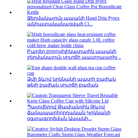
Ջերմակայուն ապակի Hand Drip Pyrex
անհատականացված Cl...
Բարձր բորոսիլիկատային ապակի
ջերմակայուն սուրճի պատրաստիչ...
Ձվի ձևով կրկնակի պատի բաժակ
թեյի բաժակ սուրճի բաժակ
Պատվերով Թափանցիկ Թևով
Ճանապարհորդական Կրկնակի
օգտագործման Ապակի...