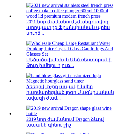
2021 նոր ժամանում չժանգոտվող
պողպատից ֆրանսիական պրես
սուրճ...
Մեծածախ Էժան Մեծ ռեստորանի
Ջուր խմելու հյութ...
ձեռքով փչող ապակի նվեր
հարմարեցված լոգո Մագնիսական
ավազի ժամ...
2019 նոր ժամանում Dragon ձևով
ապակե գինու շիշ