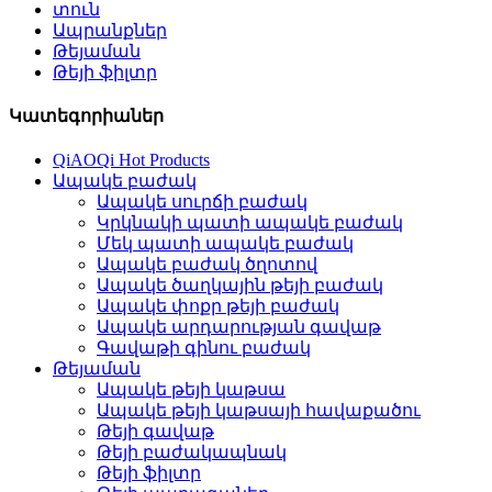
տուն
Ապրանքներ
Թեյաման
Թեյի ֆիլտր
Կատեգորիաներ
QiAOQi Hot Products
Ապակե բաժակ
Ապակե սուրճի բաժակ
Կրկնակի պատի ապակե բաժակ
Մեկ պատի ապակե բաժակ
Ապակե բաժակ ծղոտով
Ապակե ծաղկային թեյի բաժակ
Ապակե փոքր թեյի բաժակ
Ապակե արդարության գավաթ
Գավաթի գինու բաժակ
Թեյաման
Ապակե թեյի կաթսա
Ապակե թեյի կաթսայի հավաքածու
Թեյի գավաթ
Թեյի բաժակապնակ
Թեյի ֆիլտր