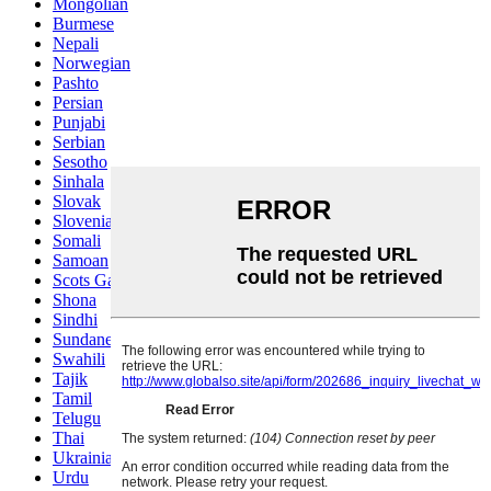
Mongolian
Burmese
Nepali
Norwegian
Pashto
Persian
Punjabi
Serbian
Sesotho
Sinhala
Slovak
Slovenian
Somali
Samoan
Scots Gaelic
Shona
Sindhi
Sundanese
Swahili
Tajik
Tamil
Telugu
Thai
Ukrainian
Urdu