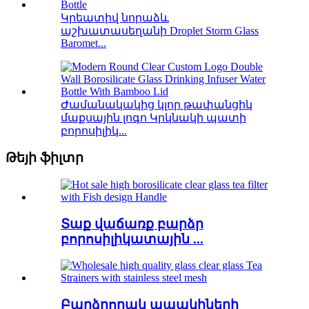
Կրեատիվ նորաձև
աշխատասեղանի Droplet Storm Glass
Baromet...
Ժամանակակից կլոր թափանցիկ
մաքսային լոգո Կրկնակի պատի
բորոսիլիկ...
Թեյի ֆիլտր
Տաք վաճառք բարձր
բորոսիլիկատային ...
Բարձրորակ ապակիների