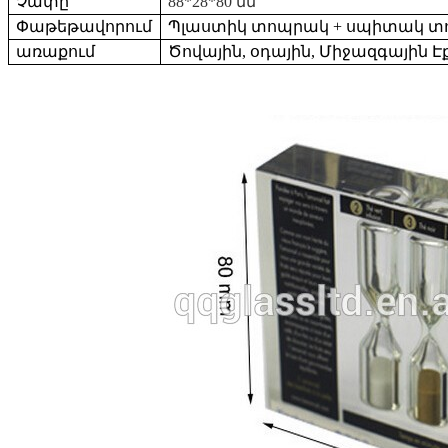
Չափը
88*28*80 մմ
Փաթեթավորում
Պլաստիկ տոպրակ + սպիտակ տ
առաքում
Ծովային, օդային, Միջազգային 