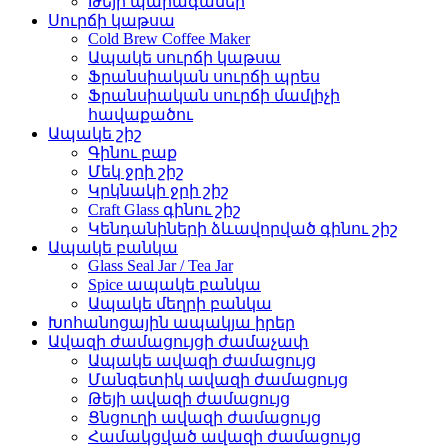
Թեյի պարագաներ
Սուրճի կաթսա
Cold Brew Coffee Maker
Ապակե սուրճի կաթսա
Ֆրանսիական սուրճի պրես
Ֆրանսիական սուրճի մամլիչի
հավաքածու
Ապակե շիշ
Գինու բաք
Մեկ ջրի շիշ
Կրկնակի ջրի շիշ
Craft Glass գինու շիշ
Կենդանիների ձևավորված գինու շիշ
Ապակե բանկա
Glass Seal Jar / Tea Jar
Spice ապակե բանկա
Ապակե մեղրի բանկա
Խոհանոցային ապակյա իրեր
Ավազի ժամացույցի ժամաչափ
Ապակե ավազի ժամացույց
Մանգետիկ ավազի ժամացույց
Թեյի ավազի ժամացույց
Ցնցուղի ավազի ժամացույց
Համակցված ավազի ժամացույց