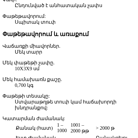
Ընդունված է անհատական ​​չափս
Փաթեթավորում:
Սպիտակ տուփ
Փաթեթավորում և առաքում
Վաճառքի միավորներ.
Մեկ տարր
Մեկ փաթեթի չափը.
10X3X9 սմ
Մեկ համախառն քաշը.
0,700 կգ
Փաթեթի տեսակը:
Ստվարաթղթե տուփ կամ հաճախորդի
խնդրանքով:
Կատարման ժամանակ
:
1 –
1001 –
Քանակ (հատ)
> 2000 թ
1000
2000 թթ
Էստ.Ժամանակ
Բանակցելու