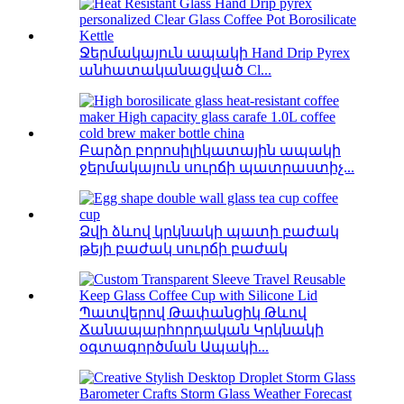
Ջերմակայուն ապակի Hand Drip Pyrex
անհատականացված Cl...
Բարձր բորոսիլիկատային ապակի
ջերմակայուն սուրճի պատրաստիչ...
Ձվի ձևով կրկնակի պատի բաժակ
թեյի բաժակ սուրճի բաժակ
Պատվերով Թափանցիկ Թևով
Ճանապարհորդական Կրկնակի
օգտագործման Ապակի...