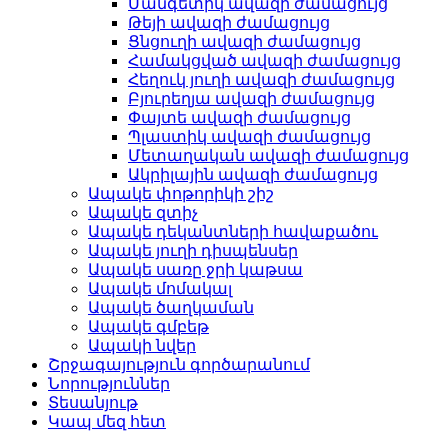
Մանգետիկ ավազի ժամացույց
Թեյի ավազի ժամացույց
Ցնցուղի ավազի ժամացույց
Համակցված ավազի ժամացույց
Հեղուկ յուղի ավազի ժամացույց
Բյուրեղյա ավազի ժամացույց
Փայտե ավազի ժամացույց
Պլաստիկ ավազի ժամացույց
Մետաղական ավազի ժամացույց
Ակրիլային ավազի ժամացույց
Ապակե փոթորիկի շիշ
Ապակե զտիչ
Ապակե դեկանտների հավաքածու
Ապակե յուղի դիսպենսեր
Ապակե սառը ջրի կաթսա
Ապակե մոմակալ
Ապակե ծաղկաման
Ապակե գմբեթ
Ապակի նվեր
Շրջագայություն գործարանում
Նորություններ
Տեսանյութ
Կապ մեզ հետ