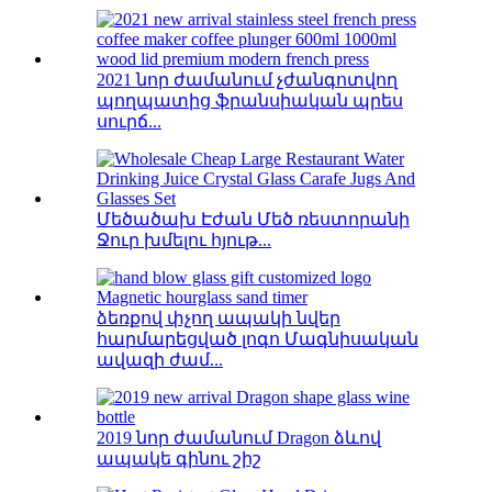
2021 նոր ժամանում չժանգոտվող
պողպատից ֆրանսիական պրես
սուրճ...
Մեծածախ Էժան Մեծ ռեստորանի
Ջուր խմելու հյութ...
ձեռքով փչող ապակի նվեր
հարմարեցված լոգո Մագնիսական
ավազի ժամ...
2019 նոր ժամանում Dragon ձևով
ապակե գինու շիշ