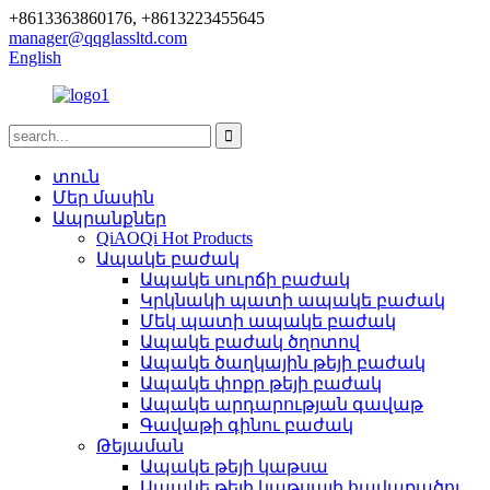
+8613363860176, +8613223455645
manager@qqglassltd.com
English
տուն
Մեր մասին
Ապրանքներ
QiAOQi Hot Products
Ապակե բաժակ
Ապակե սուրճի բաժակ
Կրկնակի պատի ապակե բաժակ
Մեկ պատի ապակե բաժակ
Ապակե բաժակ ծղոտով
Ապակե ծաղկային թեյի բաժակ
Ապակե փոքր թեյի բաժակ
Ապակե արդարության գավաթ
Գավաթի գինու բաժակ
Թեյաման
Ապակե թեյի կաթսա
Ապակե թեյի կաթսայի հավաքածու