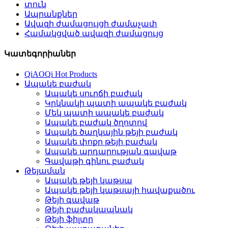
տուն
Ապրանքներ
Ավազի ժամացույցի ժամաչափ
Համակցված ավազի ժամացույց
Կատեգորիաներ
QiAOQi Hot Products
Ապակե բաժակ
Ապակե սուրճի բաժակ
Կրկնակի պատի ապակե բաժակ
Մեկ պատի ապակե բաժակ
Ապակե բաժակ ծղոտով
Ապակե ծաղկային թեյի բաժակ
Ապակե փոքր թեյի բաժակ
Ապակե արդարության գավաթ
Գավաթի գինու բաժակ
Թեյաման
Ապակե թեյի կաթսա
Ապակե թեյի կաթսայի հավաքածու
Թեյի գավաթ
Թեյի բաժակապնակ
Թեյի ֆիլտր