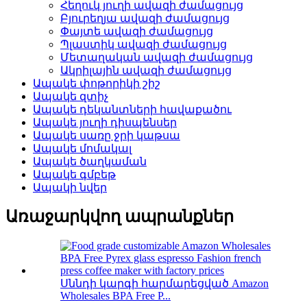
Հեղուկ յուղի ավազի ժամացույց
Բյուրեղյա ավազի ժամացույց
Փայտե ավազի ժամացույց
Պլաստիկ ավազի ժամացույց
Մետաղական ավազի ժամացույց
Ակրիլային ավազի ժամացույց
Ապակե փոթորիկի շիշ
Ապակե զտիչ
Ապակե դեկանտների հավաքածու
Ապակե յուղի դիսպենսեր
Ապակե սառը ջրի կաթսա
Ապակե մոմակալ
Ապակե ծաղկաման
Ապակե գմբեթ
Ապակի նվեր
Առաջարկվող ապրանքներ
Սննդի կարգի հարմարեցված Amazon
Wholesales BPA Free P...