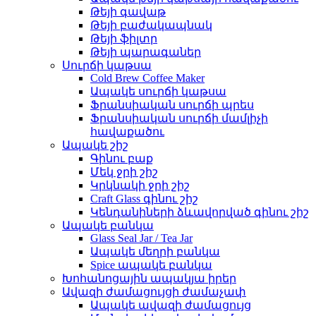
Թեյի գավաթ
Թեյի բաժակապնակ
Թեյի ֆիլտր
Թեյի պարագաներ
Սուրճի կաթսա
Cold Brew Coffee Maker
Ապակե սուրճի կաթսա
Ֆրանսիական սուրճի պրես
Ֆրանսիական սուրճի մամլիչի
հավաքածու
Ապակե շիշ
Գինու բաք
Մեկ ջրի շիշ
Կրկնակի ջրի շիշ
Craft Glass գինու շիշ
Կենդանիների ձևավորված գինու շիշ
Ապակե բանկա
Glass Seal Jar / Tea Jar
Ապակե մեղրի բանկա
Spice ապակե բանկա
Խոհանոցային ապակյա իրեր
Ավազի ժամացույցի ժամաչափ
Ապակե ավազի ժամացույց